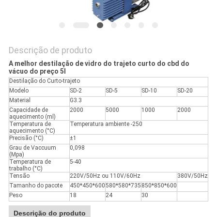
DO
SITE
Descrição de produto
POLÍTICA
A melhor destilação de vidro do trajeto curto do cbd do
vácuo do preço 5l
DE
Destilação do Curto-trajeto
PRIVACIDADE
Modelo
SD-2
SD-5
SD-10
SD-20
Material
G3.3
Capacidade de
2000
5000
1000
2000
aquecimento (ml)
Temperatura de
Temperatura ambiente -250
aquecimento (°C)
Precisão (°C)
±1
Grau de Vaccuum
0,098
(Mpa)
Temperatura de
5-40
trabalho (°C)
Tensão
220V/50Hz ou 110V/60Hz
380V/50Hz
Tamanho do pacote
450*450*600
580*580*735
850*850*600
Peso
18
24
30
Descrição do produto