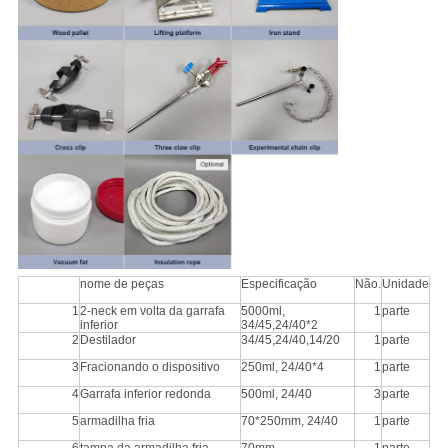
nome de peças
Especificação
Não.
Unidade
1
2-neck em volta da garrafa
5000ml,
1
parte
inferior
34/45,24/40*2
2
Destilador
34/45,24/40,14/20
1
parte
3
Fracionando o dispositivo
250ml, 24/40*4
1
parte
4
Garrafa inferior redonda
500ml, 24/40
3
parte
5
armadilha fria
70*250mm, 24/40
1
parte
6
tampa da armadilha fria
70mm
1
parte