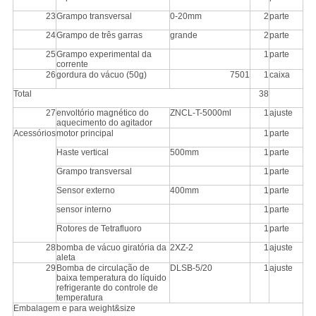
23
Grampo transversal
0-20mm
2
parte
24
Grampo de três garras
grande
2
parte
25
Grampo experimental da
1
parte
corrente
26
gordura do vácuo (50g)
7501
1
caixa
Total
38
27
envoltório magnético do
ZNCL-T-5000ml
1
ajuste
aquecimento do agitador
Acessórios
motor principal
1
parte
Haste vertical
500mm
1
parte
Grampo transversal
1
parte
Sensor externo
400mm
1
parte
sensor interno
1
parte
Rotores de Tetrafluoro
1
parte
28
bomba de vácuo giratória da
2XZ-2
1
ajuste
aleta
29
Bomba de circulação de
DLSB-5/20
1
ajuste
baixa temperatura do líquido
refrigerante do controle de
temperatura
Embalagem e para weight&size