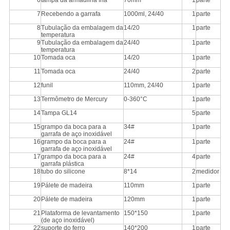
7
Recebendo a garrafa
1000ml, 24/40
1
parte
8
Tubulação da embalagem da
14/20
1
parte
temperatura
9
Tubulação da embalagem da
24/40
1
parte
temperatura
10
Tomada oca
14/20
1
parte
11
Tomada oca
24/40
2
parte
12
funil
110mm, 24/40
1
parte
13
Termômetro de Mercury
0-360°C
1
parte
14
Tampa GL14
5
parte
15
grampo da boca para a
34#
1
parte
garrafa de aço inoxidável
16
grampo da boca para a
24#
1
parte
garrafa de aço inoxidável
17
grampo da boca para a
24#
4
parte
garrafa plástica
18
tubo do silicone
8*14
2
medidor
19
Pálete de madeira
110mm
1
parte
20
Pálete de madeira
120mm
1
parte
21
Plataforma de levantamento
150*150
1
parte
(de aço inoxidável)
22
suporte do ferro
140*200
1
parte