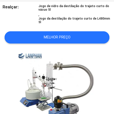
FÁBRICA
Realçar:
Jogo de vidro da destilação do trajeto curto do
vácuo 5l
,
CONTROLE
Jogo da destilação do trajeto curto de L480mm
5l
DA
QUALIDADE
MELHOR PREÇO
CONTACTE-
NOS
PEÇA
UMAS
CITAÇÕES
MAPA