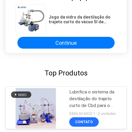
Jogo de vidro da destilação do
trajeto curto do vácuo 5l de
L480mm
Continue
Top Produtos
Lubrifica o sistema da
destilação do trajeto
curto de Cbd para o
laboratório
$886.00 MOQ:1 - 2 unidades
CONTATO