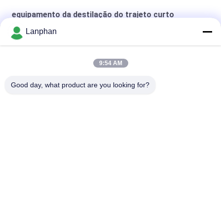
equipamento da destilação do trajeto curto
Lanphan
equipamento da destilação do trajeto 250W curto
Equipamento da destilação do trajeto curto de 20 litros
9:54 AM
equipamento da destilação do trajeto curto do cbd
Good day, what product are you looking for?
Categorias populares
Todos
Secador De Gelo Do 
Máquina Do 
Vácuo
Classificador Da Cor
Máquina Mais Seca 
Autoclave Do 
Do Pulverizador
Esterilizador Do 
Vapor
Máquina De 
Máquina Solvente 
Prensagem De 
Da Recuperação
Comprimidos
Reator De Vidro Do 
Secador De Gelo Do 