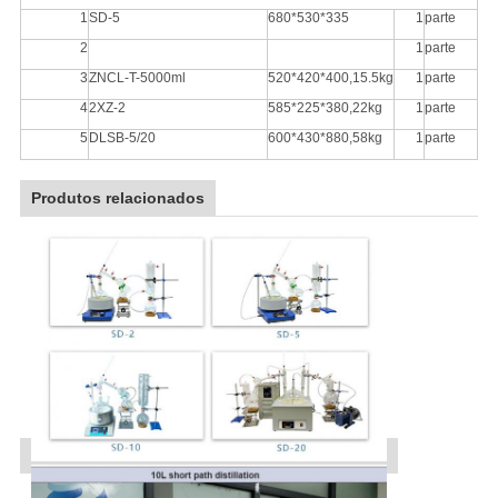
1
SD-5
680*530*335
1
parte
2
1
parte
3
ZNCL-T-5000ml
520*420*400,15.5kg
1
parte
4
2XZ-2
585*225*380,22kg
1
parte
5
DLSB-5/20
600*430*880,58kg
1
parte
Produtos relacionados