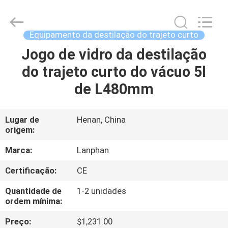
2026
Henan
Lanphan
Industry
Co.,Ltd.
Equipamento da destilação do trajeto curto
All
Rights
Jogo de vidro da destilação
CASA
Reserved.
do trajeto curto do vácuo 5l
PRODUTOS
de L480mm
VÍDEOS
Lugar de
Henan, China
origem:
SOBRE
Marca:
Lanphan
NÓS
Certificação:
CE
Quantidade de
1-2 unidades
EXCURSÃO
ordem mínima:
DA
Preço:
$1,231.00