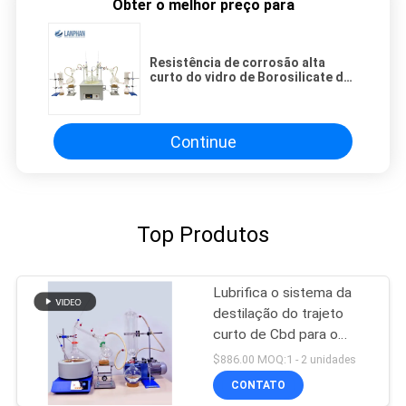
Obter o melhor preço para
Resistência de corrosão alta
curto do vidro de Borosilicate do
equipamento 20L da destilação
do trajeto
Continue
Top Produtos
Lubrifica o sistema da
destilação do trajeto
curto de Cbd para o
laboratório
$886.00 MOQ:1 - 2 unidades
CONTATO