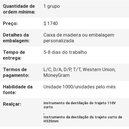
FÁBRICA
Quantidade de
1 grupo
ordem mínima:
CONTROLE
Preço:
$ 1740
DA
Detalhes da
Caixa de madeira ou embalagem
QUALIDADE
embalagem:
personalizada
Tempo de
5-8 dias do trabalho
entrega:
CONTACTE-
NOS
Termos de
L/C, D/A, D/P, T/T, Western Union,
pagamento:
MoneyGram
Habilidade da
Unidade 1000/unidades pelo mês
PEÇA
fonte:
UMAS
Realçar:
instrumento da destilação do trajeto 110V
CITAÇÕES
curto
,
Instrumento da destilação do trajeto curto de
H535mm
MAPA