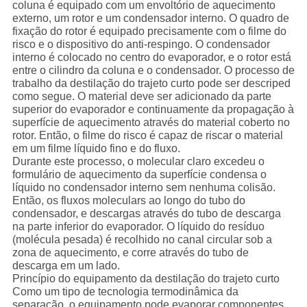
coluna é equipado com um envoltório de aquecimento
externo, um rotor e um condensador interno. O quadro de
fixação do rotor é equipado precisamente com o filme do
risco e o dispositivo do anti-respingo. O condensador
interno é colocado no centro do evaporador, e o rotor está
entre o cilindro da coluna e o condensador. O processo de
trabalho da destilação do trajeto curto pode ser descriped
como segue. O material deve ser adicionado da parte
superior do evaporador e continuamente da propagação à
superfície de aquecimento através do material coberto no
rotor. Então, o filme do risco é capaz de riscar o material
em um filme líquido fino e do fluxo.
Durante este processo, o molecular claro excedeu o
formulário de aquecimento da superfície condensa o
líquido no condensador interno sem nenhuma colisão.
Então, os fluxos moleculars ao longo do tubo do
condensador, e descargas através do tubo de descarga
na parte inferior do evaporador. O líquido do resíduo
(molécula pesada) é recolhido no canal circular sob a
zona de aquecimento, e corre através do tubo de
descarga em um lado.
Princípio do equipamento da destilação do trajeto curto
Como um tipo de tecnologia termodinâmica da
separação, o equipamento pode evaporar componentes