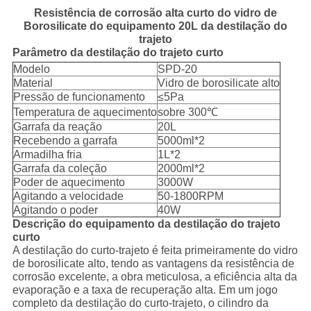
Resistência de corrosão alta curto do vidro de
Borosilicate do equipamento 20L da destilação do
trajeto
Parâmetro da destilação do trajeto curto
Modelo
SPD-20
Material
Vidro de borosilicate alto
Pressão de funcionamento
≤5Pa
Temperatura de aquecimento
sobre 300℃
Garrafa da reação
20L
Recebendo a garrafa
5000ml*2
Armadilha fria
1L*2
Garrafa da coleção
2000ml*2
Poder de aquecimento
3000W
Agitando a velocidade
50-1800RPM
Agitando o poder
40W
Descrição do equipamento da destilação do trajeto
curto
A destilação do curto-trajeto é feita primeiramente do vidro
de borosilicate alto, tendo as vantagens da resistência de
corrosão excelente, a obra meticulosa, a eficiência alta da
evaporação e a taxa de recuperação alta. Em um jogo
completo da destilação do curto-trajeto, o cilindro da