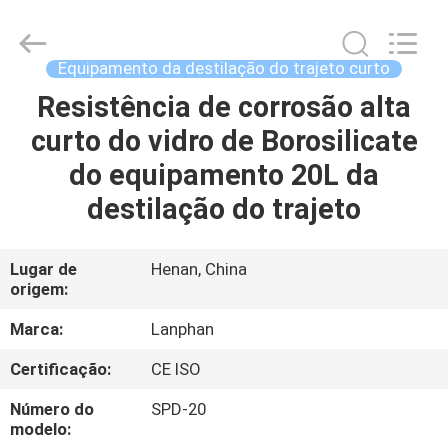
2026
Henan
Lanphan
Industry
Co.,Ltd.
Equipamento da destilação do trajeto curto
All
Rights
Resistência de corrosão alta
CASA
Reserved.
curto do vidro de Borosilicate
PRODUTOS
do equipamento 20L da
destilação do trajeto
VÍDEOS
Lugar de
Henan, China
origem:
SOBRE
NÓS
Marca:
Lanphan
Certificação:
CE ISO
EXCURSÃO
Número do
SPD-20
DA
modelo: