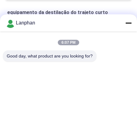
equipamento da destilação do trajeto curto
Lanphan
equipamento da destilação do trajeto 250W curto
Equipamento da destilação do trajeto curto de 20 litros
6:07 PM
equipamento da destilação do trajeto curto do cbd
Good day, what product are you looking for?
Categorias populares
Todos
Secador De Gelo Do 
Máquina Do 
Vácuo
Classificador Da Cor
Máquina Mais Seca 
Autoclave Do 
Do Pulverizador
Esterilizador Do 
Vapor
Máquina De 
Máquina Solvente 
Prensagem De 
Da Recuperação
Comprimidos