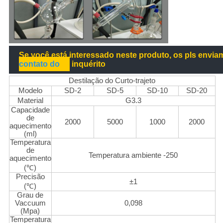
Se você está interessado neste produto, os pls envi
contato do
inquérito
Destilação do Curto-trajeto
Modelo
SD-2
SD-5
SD-10
SD-20
Material
G3.3
Capacidade
de
2000
5000
1000
2000
aquecimento
(ml)
Temperatura
de
Temperatura ambiente -250
aquecimento
(℃)
Precisão
±1
(℃)
Grau de
Vaccuum
0,098
(Mpa)
Temperatura