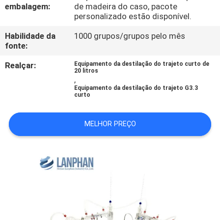
FÁBRICA
embalagem:
de madeira do caso, pacote
personalizado estão disponível.
CONTROLE
Habilidade da
1000 grupos/grupos pelo mês
fonte:
DA
Realçar:
Equipamento da destilação do trajeto curto de
QUALIDADE
20 litros
,
Equipamento da destilação do trajeto G3.3
curto
CONTACTE-
NOS
MELHOR PREÇO
PEÇA
UMAS
CITAÇÕES
MAPA