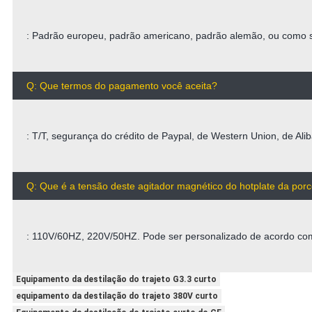
: Padrão europeu, padrão americano, padrão alemão, ou como 
Q: Que termos do pagamento você aceita?
: T/T, segurança do crédito de Paypal, de Western Union, de Alib
Q: Que é a tensão deste agitador magnético do hotplate da por
: 110V/60HZ, 220V/50HZ. Pode ser personalizado de acordo com
Equipamento da destilação do trajeto G3.3 curto
equipamento da destilação do trajeto 380V curto