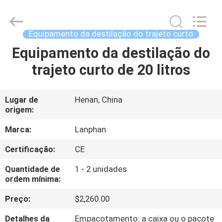
2026
Henan
Lanphan
Industry
Co.,Ltd.
Equipamento da destilação do trajeto curto
All
Rights
Equipamento da destilação do
CASA
Reserved.
trajeto curto de 20 litros
PRODUTOS
Lugar de
Henan, China
origem:
VÍDEOS
Marca:
Lanphan
SOBRE
Certificação:
CE
NÓS
Quantidade de
1 - 2 unidades
ordem mínima:
EXCURSÃO
Preço:
$2,260.00
DA
Detalhes da
Empacotamento: a caixa ou o pacote