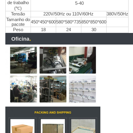
de trabalho
5-40
(℃)
Tensão
220V/50Hz ou 110V/60Hz
380V/50Hz
Tamanho do
450*450*600
580*580*735
850*850*600
pacote
Peso
18
24
30
.
Oficina