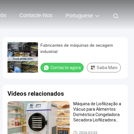
Nós
Contacte-Nos
Portuguese
Fabricantes de máquinas de secagem
industrial
Contacte agora
Saiba Mais
Vídeos relacionados
Máquina de Liofilização a
Vácuo para Alimentos
Doméstica Congeladora
Secadora Liofilizadora
para 6 Kg
Secador de gelo do vácuo
00:27
2026-03-02