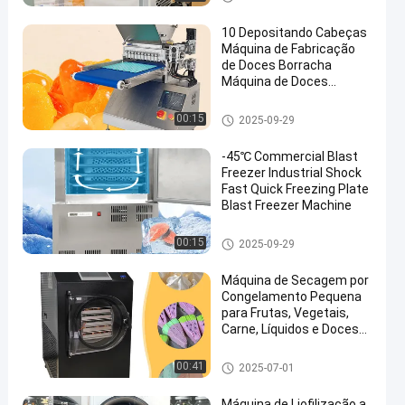
10 Depositando Cabeças
Máquina de Fabricação
de Doces Borracha
Máquina de Doces
Borracha
Secador de gelo do vácuo
00:15
2025-09-29
-45℃ Commercial Blast
Freezer Industrial Shock
Fast Quick Freezing Plate
Blast Freezer Machine
Secador de gelo do vácuo
00:15
2025-09-29
Máquina de Secagem por
Congelamento Pequena
para Frutas, Vegetais,
Carne, Líquidos e Doces
com Função WiFi
Secador de gelo do vácuo
00:41
2025-07-01
Máquina de Liofilização a