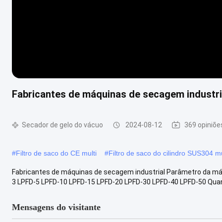
Fabricantes de máquinas de secagem industri
Secador de gelo do vácuo
2024-08-12
369 opiniõe
#
Filtro de saco do CE multi
#
Filtro de saco do cilindro SUS304 mu
Fabricantes de máquinas de secagem industrial Parâmetro da m
3 LPFD-5 LPFD-10 LPFD-15 LPFD-20 LPFD-30 LPFD-40 LPFD-50 Quant
Mensagens do visitante