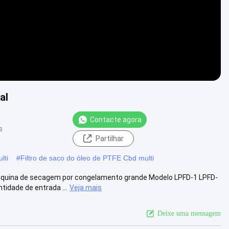
al
Contacte agora
s
Partilhar
lti
#
Filtro de saco do óleo de PTFE Cbd multi
áquina de secagem por congelamento grande Modelo LPFD-1 LPFD-
idade de entrada ...
Veja mais
Deixe uma mensagem