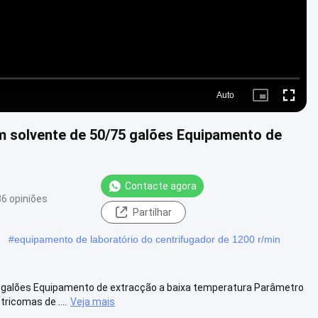
Auto
Picture-
Fullscre
in-
Picture
m solvente de 50/75 galões Equipamento de
Contacte agora
6 opiniões
Partilhar
#
equipamento de laboratório do centrifugador de 1200 r/min
5 galões Equipamento de extracção a baixa temperatura Parâmetro
ricomas de ....
Veja mais