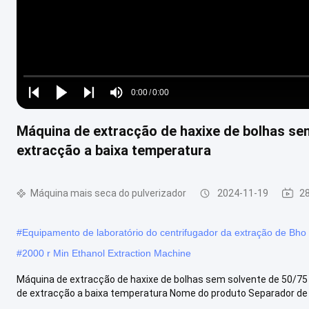
Loaded
:
0%
0:00
/
0:00
Play
Play
Play
Mute
Current
Duration
next
next
Máquina de extracção de haxixe de bolhas se
Time
extracção a baixa temperatura
Máquina mais seca do pulverizador
2024-11-19
28
#
Equipamento de laboratório do centrifugador da extração de Bho
#
2000 r Min Ethanol Extraction Machine
Máquina de extracção de haxixe de bolhas sem solvente de 50/7
de extracção a baixa temperatura Nome do produto Separador de t