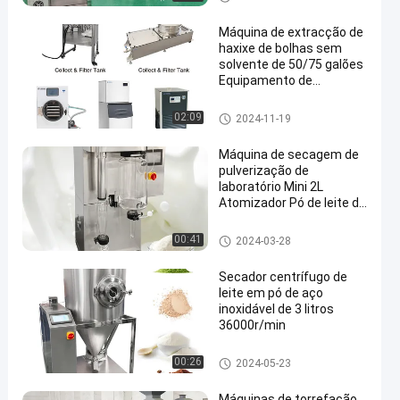
em pó
zador
Máquina de extracção de
haxixe de bolhas sem
solvente de 50/75 galões
Equipamento de
extracção a baixa
temperatura
Máquina mais seca do pulveri
02:09
2024-11-19
en
zador
Máquina de secagem de
pulverização de
laboratório Mini 2L
Atomizador Pó de leite de
café 3KW
Máquina mais seca do pulveri
00:41
2024-03-28
zador
Secador centrífugo de
leite em pó de aço
inoxidável de 3 litros
36000r/min
Máquina mais seca do pulveri
00:26
2024-05-23
zador
Máquinas de torrefação