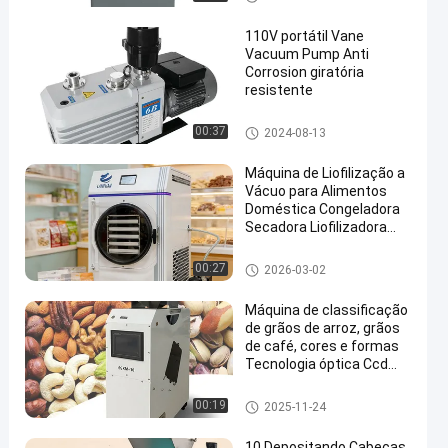
110V portátil Vane
Vacuum Pump Anti
Corrosion giratória
resistente
Bomba de vácuo
00:37
2024-08-13
Máquina de Liofilização a
Vácuo para Alimentos
Doméstica Congeladora
Secadora Liofilizadora
para 6 Kg
Secador de gelo do vácuo
00:27
2026-03-02
Máquina de classificação
de grãos de arroz, grãos
de café, cores e formas
Tecnologia óptica Ccd
para vegetais secos
Máquina do classificador da c
00:19
2025-11-24
or
10 Depositando Cabeças