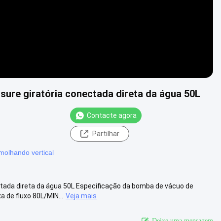
sure giratória conectada direta da água 50L
Contacte agora
Partilhar
olhando vertical
ctada direta da água 50L Especificação da bomba de vácuo de
de fluxo 80L/MIN...
Veja mais
Deixe uma mensagem