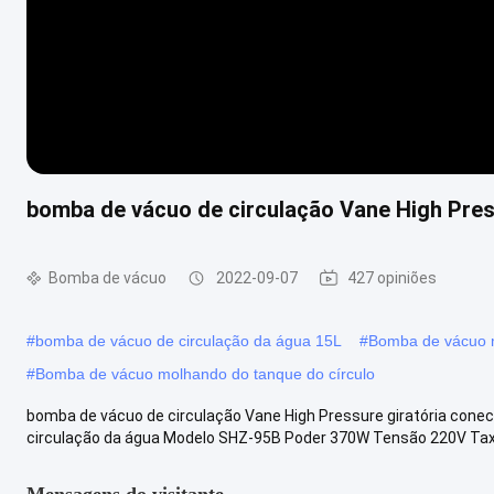
bomba de vácuo de circulação Vane High Pres
Bomba de vácuo
2022-09-07
427 opiniões
#
bomba de vácuo de circulação da água 15L
#
Bomba de vácuo m
#
Bomba de vácuo molhando do tanque do círculo
bomba de vácuo de circulação Vane High Pressure giratória cone
circulação da água Modelo SHZ-95B Poder 370W Tensão 220V Taxa 
Mensagens do visitante