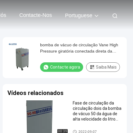
Nós
Contacte-Nos
Portuguese
bomba de vácuo de circulação Vane High
Pressure giratória conectada direta da
água 50L
Contacte agora
Saiba Mais
Vídeos relacionados
Fase de circulação da
circulação dois da bomba
de vácuo 50 da água de
alta velocidade do litro
giratória
Bomba de vácuo
00:39
2022-09-07