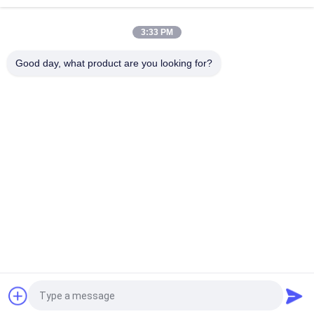
Inoxidável com 14 Bandejas HFD-35
3:33 PM
Alto Desempenho a Vácuo Capacidade 50-55 KG Equipamento
de Secagem a Vácuo HFD-35
Good day, what product are you looking for?
Categorias populares
Todos
Secador De Gelo Do 
Máquina Do 
Vácuo
Classificador Da Cor
Máquina Mais Seca 
Autoclave Do 
Do Pulverizador
Esterilizador Do 
Vapor
Máquina De 
Máquina Solvente 
Prensagem De 
Da Recuperação
Comprimidos
Reator De Vidro Do 
Secador De Gelo Do 
Laboratório
Laboratório
Pedir um orçamento