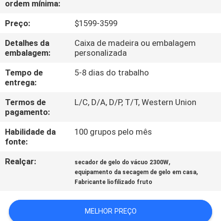
ordem mínima:
FÁBRICA
Preço:
$1599-3599
CONTROLE
Detalhes da
Caixa de madeira ou embalagem
DA
embalagem:
personalizada
QUALIDADE
Tempo de
5-8 dias do trabalho
entrega:
CONTACTE-
Termos de
L/C, D/A, D/P, T/T, Western Union
pagamento:
NOS
Habilidade da
100 grupos pelo mês
fonte:
PEÇA
Realçar:
,
secador de gelo do vácuo 2300W
UMAS
,
equipamento da secagem de gelo em casa
CITAÇÕES
Fabricante liofilizado fruto
MELHOR PREÇO
MAPA