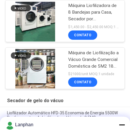
Máquina Liofilizadora de
8 Bandejas para Casa,
Secador por
Congelamento FD 10kg
$1,450.00 - $2,450.00 MOQ:1 Unidade
15kg 20kg
CONTATO
Máquina de Liofilização a
Vácuo Grande Comercial
Doméstica de 5M2 18
Bandejas
$21000/unit MOQ:1 unidade
CONTATO
Secador de gelo do vácuo
Liofilizador Automático HFD-35 Economia de Energia 5500W
Resfriamento a Ar Liofilizador a Vácuo de 3,5M2
Lanphan
Liofilizador de Alimentos de Alta Eficiência 3,5 M2 em Aço