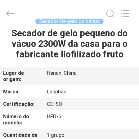
2026
Henan
Lanphan
Industry
Co.,Ltd.
Secador de gelo do vácuo
All
Rights
Secador de gelo pequeno do
CASA
Reserved.
vácuo 2300W da casa para o
PRODUTOS
fabricante liofilizado fruto
VÍDEOS
Lugar de
Henan, China
origem:
SOBRE
Marca:
Lanphan
NÓS
Certificação:
CE ISO
Número do
HFD-6
EXCURSÃO
modelo:
DA
Quantidade de
1 grupo