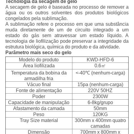
Tecnologia da secagem de gelo
A secagem de gelo é baseada no processo de remover a
água ou os outros solventes dos produtos biológicos
congelados pela sublimação.
A sublimação refere o processo em que uma substância
muda diretamente de um de circuito integrado a um
estado do gás sem atravessar um estado líquido. A
tecnologia de liofilização pode preservar a integridade da
estrutura biológica, química do produto e da atividade.
Parâmetro mais seco do gelo
Modelo do produto
KWD-HFD-6
Área liofilizada
0.6㎡
Temperatura da bobina da
<-40℃ (nenhum-carga)
armadilha fria
Vácuo final
15pa (nenhum-carga)
Fonte de alimentação
220V 50HZ
Poder
2300W
Capacidade de manipulação
6-8kg/grupo
Afastamento da camada
50mm
Peso
120KG
Tray Size material
300mm x 400mm quatro
camadas
Dimensão
700mm x 800mm x