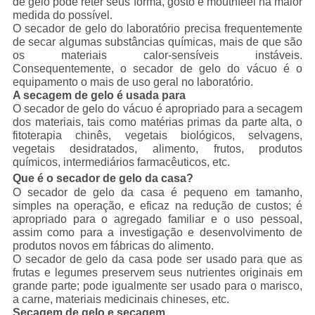
de gelo pode reter seus forma, gosto e mouthfeel na maior
medida do possível.
O secador de gelo do laboratório precisa frequentemente
de secar algumas substâncias químicas, mais de que são
os materiais calor-sensíveis instáveis.
Consequentemente, o secador de gelo do vácuo é o
equipamento o mais de uso geral no laboratório.
A secagem de gelo é usada para
O secador de gelo do vácuo é apropriado para a secagem
dos materiais, tais como matérias primas da parte alta, o
fitoterapia chinês, vegetais biológicos, selvagens,
vegetais desidratados, alimento, frutos, produtos
químicos, intermediários farmacêuticos, etc.
Que é o secador de gelo da casa?
O secador de gelo da casa é pequeno em tamanho,
simples na operação, e eficaz na redução de custos; é
apropriado para o agregado familiar e o uso pessoal,
assim como para a investigação e desenvolvimento de
produtos novos em fábricas do alimento.
O secador de gelo da casa pode ser usado para que as
frutas e legumes preservem seus nutrientes originais em
grande parte; pode igualmente ser usado para o marisco,
a carne, materiais medicinais chineses, etc.
Secagem de gelo e secagem