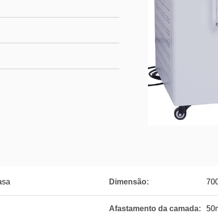
asa
Dimensão:
70
Afastamento da camada:
50