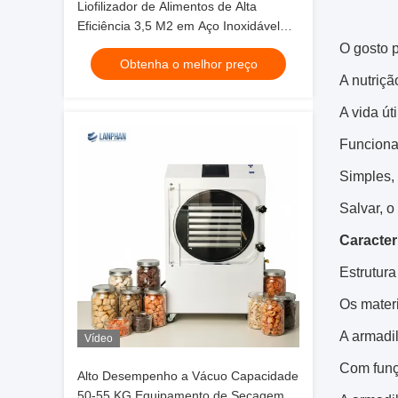
Liofilizador de Alimentos de Alta
Eficiência 3,5 M2 em Aço Inoxidável
com 14 Bandejas HFD-35
O gosto p
Obtenha o melhor preço
A nutriç
A vida út
Funcionam
Simples, 
Salvar, o
Caracter
Estrutur
Os mater
A armadil
Vídeo
Com funç
Alto Desempenho a Vácuo Capacidade
50-55 KG Equipamento de Secagem a