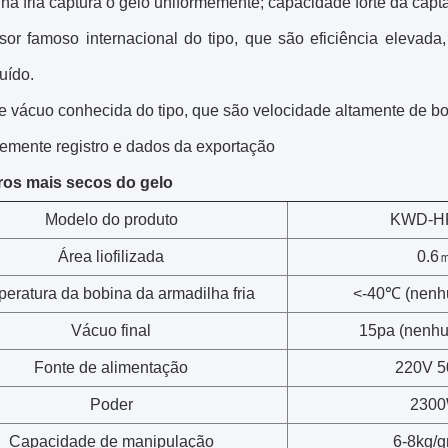
ha fria captura o gelo uniformemente; capacidade forte da capt
or famoso internacional do tipo, que são eficiência elevada,
ruído.
 vácuo conhecida do tipo, que são velocidade altamente de bo
temente registro e dados da exportação
os mais secos do gelo
Modelo do produto
KWD-H
Área liofilizada
0.6
eratura da bobina da armadilha fria
<-40℃ (nenh
Vácuo final
15pa (nenhu
Fonte de alimentação
220V 
Poder
230
Capacidade de manipulação
6-8kg/g