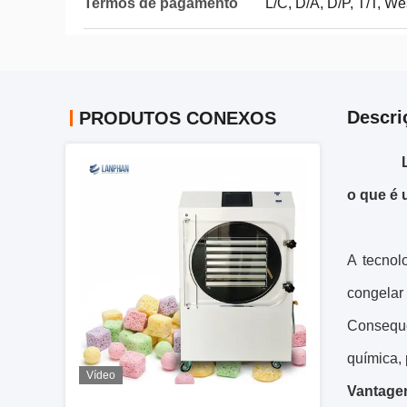
Termos de pagamento
L/C, D/A, D/P, T/T, W
Descri
PRODUTOS CONEXOS
o que é 
A tecnol
congela
Conseque
química, 
Vídeo
Vantage