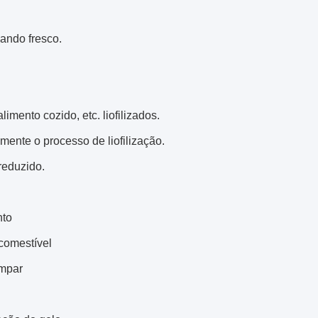
ando fresco.
imento cozido, etc. liofilizados.
mente o processo de liofilização.
 reduzido.
nto
comestível
impar