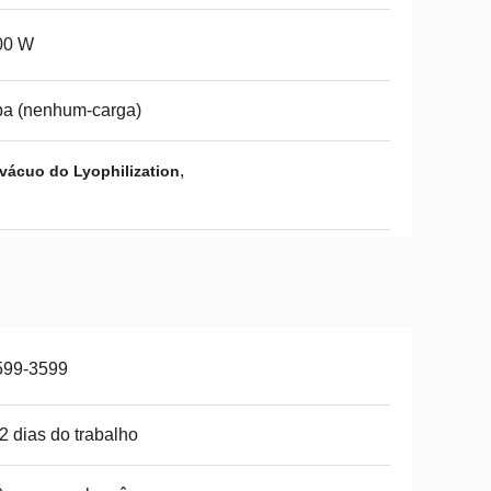
00 W
pa (nenhum-carga)
,
vácuo do Lyophilization
599-3599
2 dias do trabalho