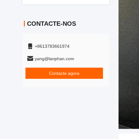
CONTACTE-NOS
+8613783661974
yang@lanphan.com
Contacte agora