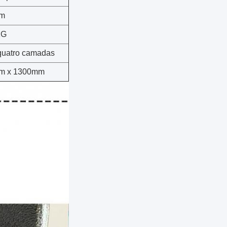
m
KG
uatro camadas
m x 1300mm