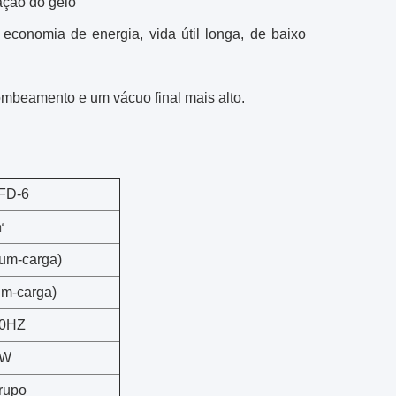
ação do gelo
 economia de energia, vida útil longa, de baixo
mbeamento e um vácuo final mais alto.
FD-6
㎡
um-carga)
m-carga)
50HZ
0W
rupo