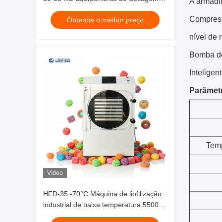
A armadil
Vácuo HFD-35
Compress
Obtenha o melhor preço
nível de 
Bomba de
Inteligen
Parâmetr
Temp
Vídeo
HFD-35 -70°C Máquina de liofilização
industrial de baixa temperatura 5500w
para alimentos Frutas e legumes