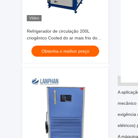
Vídeo
Refrigerador de circulação 200L
criogênico Cooled do ar mais frio do
equipamento de laboratório
Obtenha o melhor preço
A aplicaç
mecânico d
exigência 
elétricos)
A máquina 