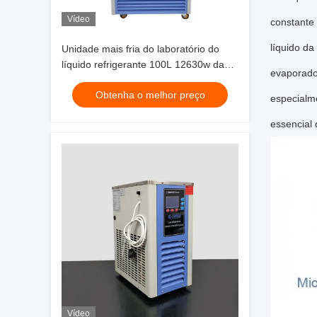
Vídeo
constante 
líquido d
Unidade mais fria do laboratório do
líquido refrigerante 100L 12630w da
evaporador
circulação
Obtenha o melhor preço
especialme
essencial 
Vídeo