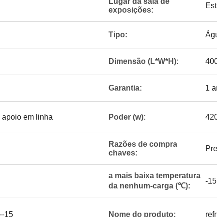
Lugar da sala de
Es
exposições:
Tipo:
Águ
Dimensão (L*W*H):
40
Garantia:
1 a
, apoio em linha
Poder (w):
42
Razões de compra
Pre
chaves:
a mais baixa temperatura
-15
da nenhum-carga (℃):
--15
Nome do produto:
ref