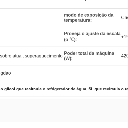
modo de exposição da
Cri
temperatura:
Proveja o ajuste da escala
±1
(o ℃):
Poder total da máquina
 sobre atual, superaquecimento
42
(W):
ingdao
,
 glicol que recircula o refrigerador de água
5L que recircula o r