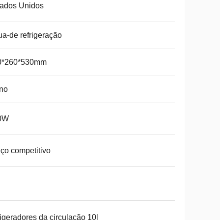
tados Unidos
a-de refrigeração
0*260*530mm
no
0W
ço competitivo
rigeradores da circulação 10l