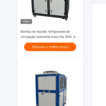
Vídeo
Bomba de líquido refrigerante de
circulação industrial mais fria 200L da
baixa temperatura do glicol do
Obtenha o melhor preço
equipamento de laboratório