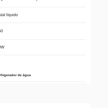
stal líquido
50
0W
efrigerador de água