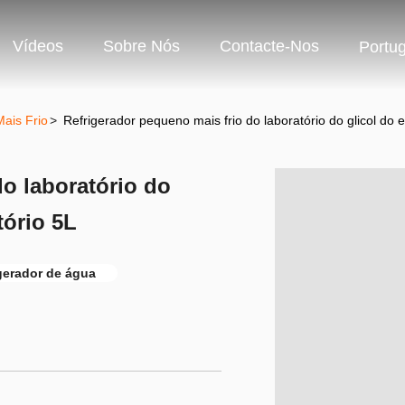
Vídeos
Sobre Nós
Contacte-Nos
Portu
ais Frio
>
Refrigerador pequeno mais frio do laboratório do glicol do
do laboratório do
tório 5L
igerador de água