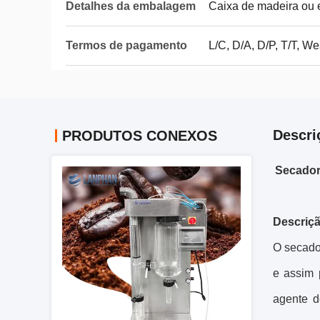
Detalhes da embalagem
Caixa de madeira ou
Termos de pagamento
L/C, D/A, D/P, T/T, 
Descri
PRODUTOS CONEXOS
Secador 
Descriçã
O secado
e assim 
agente d