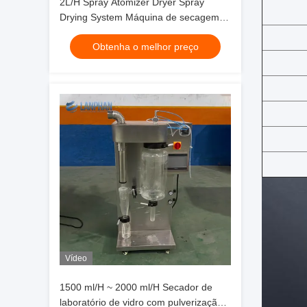
2L/H Spray Atomizer Dryer Spray
Drying System Máquina de secagem
por pulverização para leite
Obtenha o melhor preço
Vídeo
1500 ml/H ~ 2000 ml/H Secador de
laboratório de vidro com pulverização