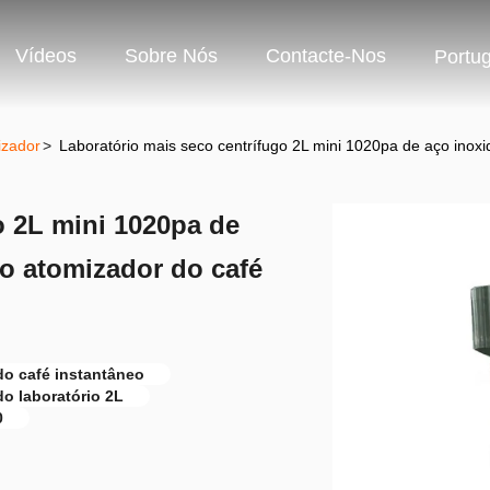
Vídeos
Sobre Nós
Contacte-Nos
Portu
izador
>
Laboratório mais seco centrífugo 2L mini 1020pa de aço inoxi
o 2L mini 1020pa de
do atomizador do café
do café instantâneo
do laboratório 2L
0