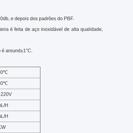
60db, e depois dos padrões do PBF.
eira é feita de aço inoxidável de alta qualidade,
o é around±1°C.
00℃
50℃
C220V
L/H
L/H
KW