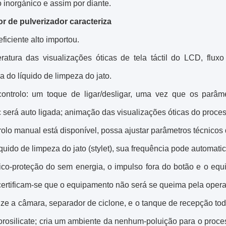
inorgánico e assim por diante.
r de pulverizador caracteriza
eficiente alto importou.
ratura das visualizações óticas de tela táctil do LCD, flu
a do líquido de limpeza do jato.
controlo: um toque de ligar/desligar, uma vez que os parâ
ic será auto ligada; animação das visualizações óticas do proces
rolo manual está disponível, possa ajustar parâmetros técnicos
quido de limpeza do jato (stylet), sua frequência pode automati
mico-proteção do sem energia, o impulso fora do botão e o eq
ertificam-se que o equipamento não será se queima pela operaç
ize a câmara, separador de ciclone, e o tanque de recepção todo
borosilicate; cria um ambiente da nenhum-poluição para o pro