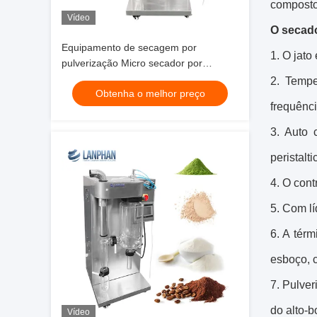
composto 
Vídeo
O secado
Equipamento de secagem por
1.
O jato 
pulverização Micro secador por
pulverização 2 l Material químico
2. Tempe
Obtenha o melhor preço
Secador por pulverização de alimentos
frequênci
3. Auto 
peristalt
4. O cont
5. Com lí
6. A tér
esboço, c
7. Pulver
do alto-
Vídeo