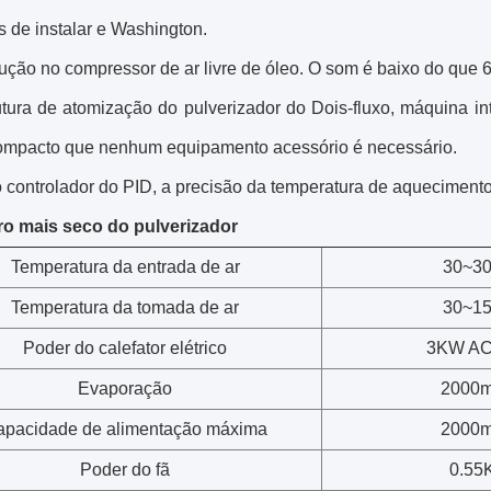
s de instalar e Washington.
rução no compressor de ar livre de óleo. O som é baixo do que 
utura de atomização do pulverizador do Dois-fluxo, máquina int
ompacto que nenhum equipamento acessório é necessário.
o controlador do PID, a precisão da temperatura de aqueciment
o mais seco do pulverizador
Temperatura da entrada de ar
30~3
Temperatura da tomada de ar
30~1
Poder do calefator elétrico
3KW A
Evaporação
2000m
apacidade de alimentação máxima
2000m
Poder do fã
0.55