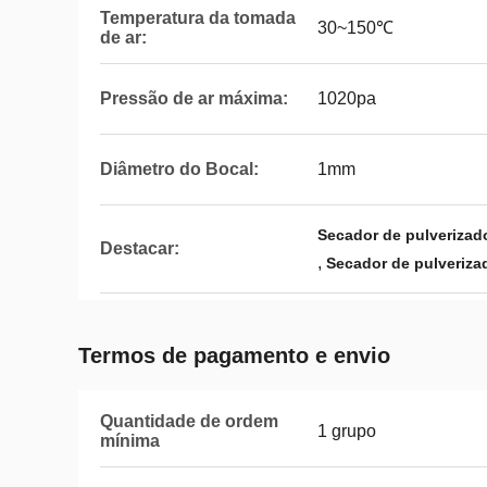
Temperatura da tomada
30~150℃
de ar:
Pressão de ar máxima:
1020pa
Diâmetro do Bocal:
1mm
Secador de pulverizad
Destacar:
,
Secador de pulveriza
Termos de pagamento e envio
Quantidade de ordem
1 grupo
mínima