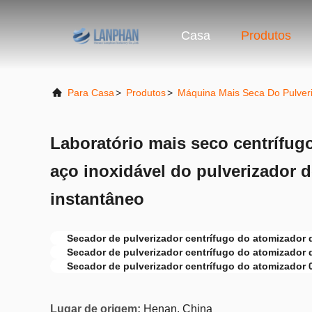
Casa
Produtos
Para Casa
>
Produtos
>
Máquina Mais Seca Do Pulver
Laboratório mais seco centrífug
aço inoxidável do pulverizador 
instantâneo
Secador de pulverizador centrífugo do atomizador 
Secador de pulverizador centrífugo do atomizador 
Secador de pulverizador centrífugo do atomizador 
Lugar de origem:
Henan, China