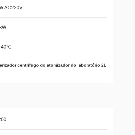
W AC220V
2kW
~40℃
erizador centrífugo do atomizador do laboratório 2L
200