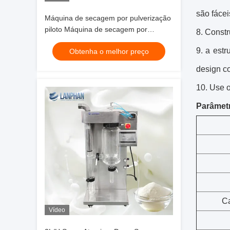
são fácei
Máquina de secagem por pulverização
piloto Máquina de secagem por
8. Const
pulverização Secador de pulverização
9. a estr
Obtenha o melhor preço
pequeno para fermento em pó
design c
10. Use 
Parâmetr
C
Vídeo