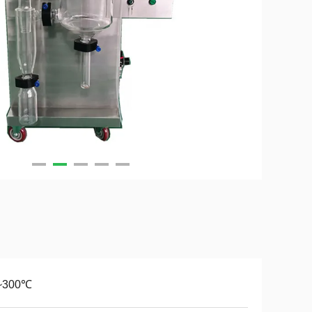
~300℃