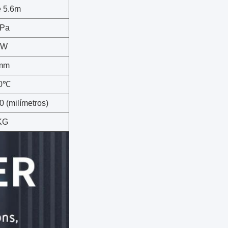
e 5.6m
Pa
KW
mm
40℃
0 (milímetros)
KG