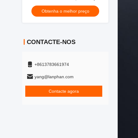
para leite de tomate, café, ovos em pó,
Obtenha o melhor preço
soro de leite
CONTACTE-NOS
+8613783661974
yang@lanphan.com
Contacte agora