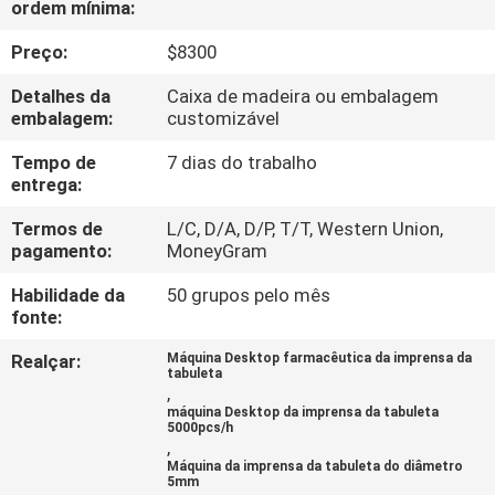
ordem mínima:
FÁBRICA
Preço:
$8300
CONTROLE
Detalhes da
Caixa de madeira ou embalagem
DA
embalagem:
customizável
QUALIDADE
Tempo de
7 dias do trabalho
entrega:
CONTACTE-
Termos de
L/C, D/A, D/P, T/T, Western Union,
pagamento:
MoneyGram
NOS
Habilidade da
50 grupos pelo mês
fonte:
PEÇA
Realçar:
Máquina Desktop farmacêutica da imprensa da
UMAS
tabuleta
,
CITAÇÕES
máquina Desktop da imprensa da tabuleta
5000pcs/h
,
Máquina da imprensa da tabuleta do diâmetro
MAPA
5mm