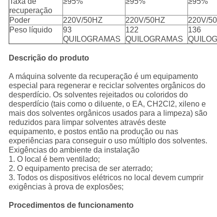
Taxa de
≥95%
≥95%
≥95%
recuperação
Poder
220V/50HZ
220V/50HZ
220V/5
Peso líquido
93
122
136
QUILOGRAMAS
QUILOGRAMAS
QUILO
Descrição do produto
A máquina solvente da recuperação é um equipamento
especial para regenerar e reciclar solventes orgânicos do
desperdício. Os solventes rejeitados ou coloridos do
desperdício (tais como o diluente, o EA, CH2Cl2, xileno e
mais dos solventes orgânicos usados para a limpeza) são
reduzidos para limpar solventes através deste
equipamento, e postos então na produção ou nas
experiências para conseguir o uso múltiplo dos solventes.
Exigências do ambiente da instalação
1. O local é bem ventilado;
2. O equipamento precisa de ser aterrado;
3. Todos os dispositivos elétricos no local devem cumprir
exigências à prova de explosões;
Procedimentos de funcionamento