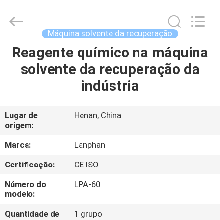
2026
Henan
Lanphan
Industry
Co.,Ltd.
Máquina solvente da recuperação
All
Rights
Reagente químico na máquina
CASA
Reserved.
solvente da recuperação da
PRODUTOS
indústria
VÍDEOS
Lugar de
Henan, China
origem:
SOBRE
Marca:
Lanphan
NÓS
Certificação:
CE ISO
Número do
LPA-60
EXCURSÃO
modelo:
DA
Quantidade de
1 grupo