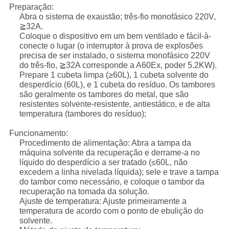
Preparação:
Abra o sistema de exaustão; três-fio monofásico 220V,
≧32A.
Coloque o dispositivo em um bem ventilado e fácil-à-
conecte o lugar (o interruptor à prova de explosões
precisa de ser instalado, o sistema monofásico 220V
do três-fio, ≧32A corresponde a A60Ex, poder 5.2KW).
Prepare 1 cubeta limpa (≥60L), 1 cubeta solvente do
desperdício (60L), e 1 cubeta do resíduo. Os tambores
são geralmente os tambores do metal, que são
resistentes solvente-resistente, antiestático, e de alta
temperatura (tambores do resíduo);
Funcionamento:
Procedimento de alimentação: Abra a tampa da
máquina solvente da recuperação e derrame-a no
líquido do desperdício a ser tratado (≤60L, não
excedem a linha nivelada líquida); sele e trave a tampa
do tambor como necessário, e coloque o tambor da
recuperação na tomada da solução.
Ajuste de temperatura: Ajuste primeiramente a
temperatura de acordo com o ponto de ebulição do
solvente.