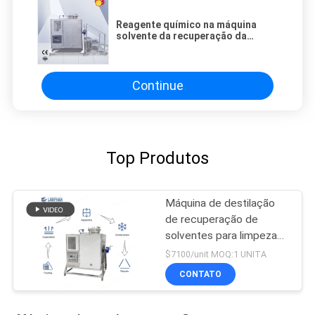
Reagente químico na máquina
solvente da recuperação da
indústria
Continue
Top Produtos
Máquina de destilação
de recuperação de
solventes para limpeza
de acetato de etilo
$7100/unit MOQ:1 UNITA
industrial
CONTATO