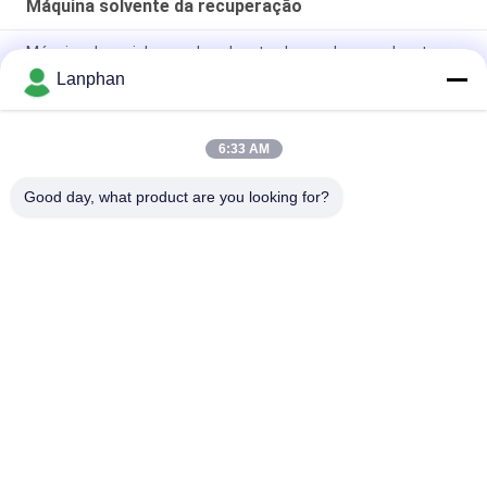
Máquina solvente da recuperação
Máquina de reciclagem de solventes baseada em solvente
Lanphan
25L-320L Unidade de recuperação de solventes à prova de
explosão Máquina de recuperação de solventes químicos
6:33 AM
Reagente químico na máquina solvente da recuperação da
indústria
Good day, what product are you looking for?
Categorias populares
Todos
Secador De Gelo Do 
Máquina Do 
Vácuo
Classificador Da Cor
Máquina Mais Seca 
Autoclave Do 
Do Pulverizador
Esterilizador Do 
Vapor
Máquina De 
Máquina Solvente 
Prensagem De 
Da Recuperação
Comprimidos