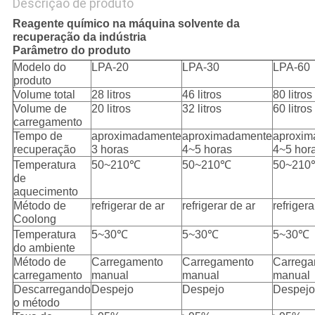
Descrição de produto
Reagente químico na máquina solvente da
recuperação da indústria
Parâmetro do produto
Modelo do
LPA-20
LPA-30
LPA-60
produto
Volume total
28 litros
46 litros
80 litros
Volume de
20 litros
32 litros
60 litros
carregamento
Tempo de
aproximadamente
aproximadamente
aproxim
recuperação
3 horas
4~5 horas
4~5 hor
Temperatura
50~210℃
50~210℃
50~210
de
aquecimento
Método de
refrigerar de ar
refrigerar de ar
refrigera
Coolong
Temperatura
5~30℃
5~30℃
5~30℃
do ambiente
Método de
Carregamento
Carregamento
Carrega
carregamento
manual
manual
manual
Descarregando
Despejo
Despejo
Despejo
o método