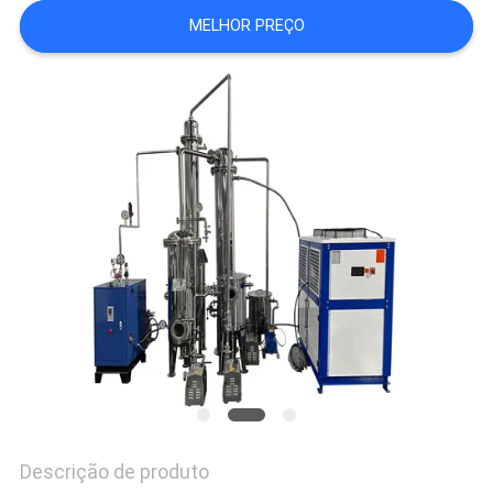
DO
MELHOR PREÇO
SITE
POLÍTICA
DE
PRIVACIDADE
Descrição de produto