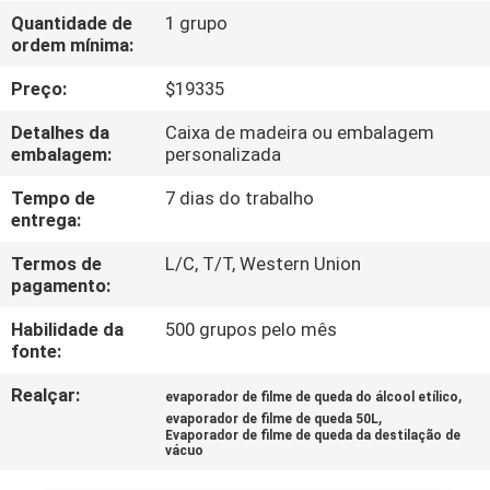
FÁBRICA
Quantidade de
1 grupo
ordem mínima:
CONTROLE
Preço:
$19335
DA
Detalhes da
Caixa de madeira ou embalagem
QUALIDADE
embalagem:
personalizada
Tempo de
7 dias do trabalho
entrega:
CONTACTE-
NOS
Termos de
L/C, T/T, Western Union
pagamento:
Habilidade da
500 grupos pelo mês
PEÇA
fonte:
UMAS
Realçar:
,
evaporador de filme de queda do álcool etílico
CITAÇÕES
,
evaporador de filme de queda 50L
Evaporador de filme de queda da destilação de
vácuo
MAPA