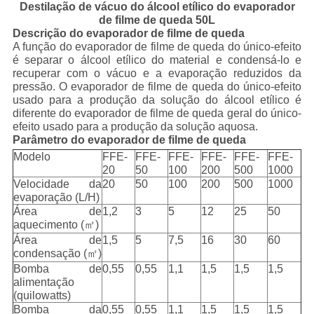
Destilação de vácuo do álcool etílico do evaporador
de filme de queda 50L
Descrição do evaporador de filme de queda
A função do evaporador de filme de queda do único-efeito
é separar o álcool etílico do material e condensá-lo e
recuperar com o vácuo e a evaporação reduzidos da
pressão. O evaporador de filme de queda do único-efeito
usado para a produção da solução do álcool etílico é
diferente do evaporador de filme de queda geral do único-
efeito usado para a produção da solução aquosa.
Parâmetro do evaporador de filme de queda
Modelo
FFE-
FFE-
FFE-
FFE-
FFE-
FFE-
20
50
100
200
500
1000
Velocidade da
20
50
100
200
500
1000
evaporação (L/H)
Área de
1,2
3
5
12
25
50
aquecimento (
㎡
)
Área de
1,5
5
7,5
16
30
60
condensação (
㎡
)
Bomba de
0,55
0,55
1,1
1,5
1,5
1,5
alimentação
(quilowatts)
Bomba da
0,55
0,55
1,1
1,5
1,5
1,5