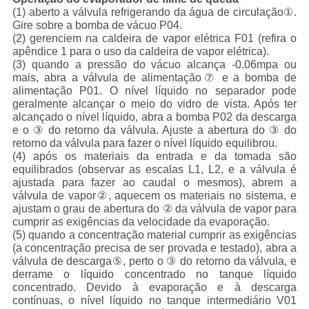
(1) aberto a válvula refrigerando da água de circulação①.
Gire sobre a bomba de vácuo P04.
(2) gerenciem na caldeira de vapor elétrica F01 (refira o
apêndice 1 para o uso da caldeira de vapor elétrica).
(3) quando a pressão do vácuo alcança -0.06mpa ou
mais, abra a válvula de alimentação⑦ e a bomba de
alimentação P01. O nível líquido no separador pode
geralmente alcançar o meio do vidro de vista. Após ter
alcançado o nível líquido, abra a bomba P02 da descarga
e o ③ do retorno da válvula. Ajuste a abertura do ③ do
retorno da válvula para fazer o nível líquido equilibrou.
(4) após os materiais da entrada e da tomada são
equilibrados (observar as escalas L1, L2, e a válvula é
ajustada para fazer ao caudal o mesmos), abrem a
válvula de vapor②, aquecem os materiais no sistema, e
ajustam o grau de abertura do ② da válvula de vapor para
cumprir as exigências da velocidade da evaporação.
(5) quando a concentração material cumprir as exigências
(a concentração precisa de ser provada e testado), abra a
válvula de descarga⑤, perto o ③ do retorno da válvula, e
derrame o líquido concentrado no tanque líquido
concentrado. Devido à evaporação e à descarga
contínuas, o nível líquido no tanque intermediário V01