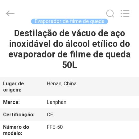
2026
Henan
Lanphan
Industry
Co.,Ltd.
Evaporador de filme de queda
All
Rights
Destilação de vácuo de aço
CASA
Reserved.
inoxidável do álcool etílico do
PRODUTOS
evaporador de filme de queda
50L
VÍDEOS
Lugar de
Henan, China
origem:
SOBRE
NÓS
Marca:
Lanphan
Certificação:
CE
EXCURSÃO
Número do
FFE-50
DA
modelo: