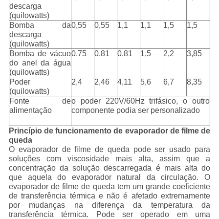
descarga
(quilowatts)
Bomba da
0,55
0,55
1,1
1,1
1,5
1,5
descarga
(quilowatts)
Bomba de vácuo
0,75
0,81
0,81
1,5
2,2
3,85
do anel da água
(quilowatts)
Poder
2,4
2,46
4,11
5,6
6,7
8,35
(quilowatts)
Fonte de
o poder 220V/60Hz trifásico, o outro
alimentação
componente podia ser personalizado
Princípio de funcionamento de evaporador de filme de
queda
O evaporador de filme de queda pode ser usado para
soluções com viscosidade mais alta, assim que a
concentração da solução descarregada é mais alta do
que aquela do evaporador natural da circulação. O
evaporador de filme de queda tem um grande coeficiente
de transferência térmica e não é afetado extremamente
por mudanças na diferença da temperatura da
transferência térmica. Pode ser operado em uma