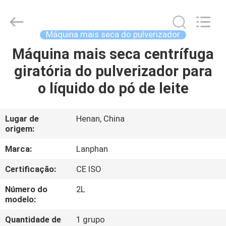
2026
Henan
Lanphan
Industry
Co.,Ltd.
Máquina mais seca do pulverizador
All
Rights
Máquina mais seca centrífuga
CASA
Reserved.
giratória do pulverizador para
PRODUTOS
o líquido do pó de leite
VÍDEOS
Lugar de
Henan, China
origem:
SOBRE
Marca:
Lanphan
NÓS
Certificação:
CE ISO
Número do
2L
EXCURSÃO
modelo:
DA
Quantidade de
1 grupo