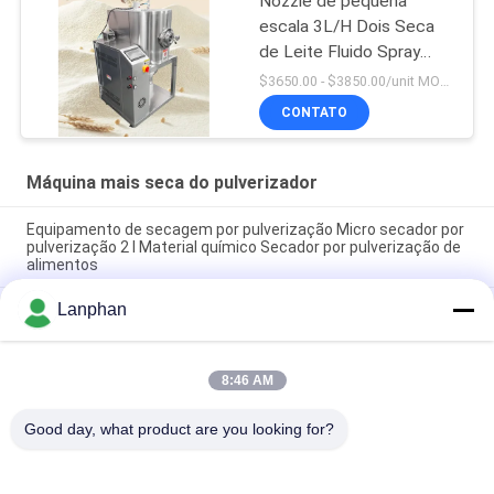
Nozzle de pequena
escala 3L/H Dois Seca
de Leite Fluido Spray
para Fazer Ovos Whey
$3650.00 - $3850.00/unit MOQ:1 unidade
Milk Powder
CONTATO
Máquina mais seca do pulverizador
Equipamento de secagem por pulverização Micro secador por
pulverização 2 l Material químico Secador por pulverização de
alimentos
Lanphan
Máquina de secagem por pulverização piloto Máquina de
secagem por pulverização Secador de pulverização pequeno
para fermento em pó
8:46 AM
2L/H Spray Atomizer Dryer Spray Drying System Máquina de
secagem por pulverização para leite
Good day, what product are you looking for?
Categorias populares
Todos