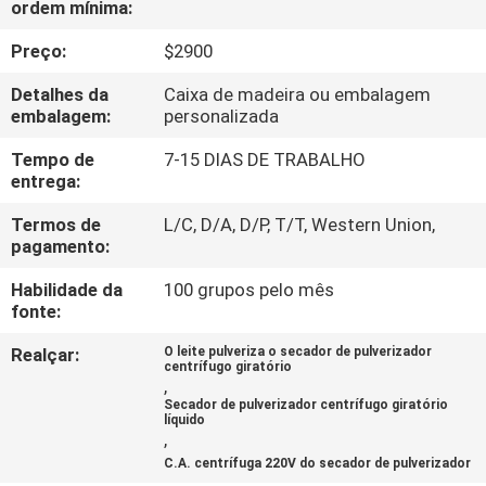
ordem mínima:
FÁBRICA
Preço:
$2900
CONTROLE
Detalhes da
Caixa de madeira ou embalagem
DA
embalagem:
personalizada
QUALIDADE
Tempo de
7-15 DIAS DE TRABALHO
entrega:
CONTACTE-
Termos de
L/C, D/A, D/P, T/T, Western Union,
pagamento:
NOS
Habilidade da
100 grupos pelo mês
fonte:
PEÇA
Realçar:
O leite pulveriza o secador de pulverizador
UMAS
centrífugo giratório
,
CITAÇÕES
Secador de pulverizador centrífugo giratório
líquido
,
C.A. centrífuga 220V do secador de pulverizador
MAPA