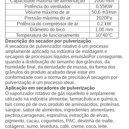
Capacidade máxima de alimentação
2000 ml/h
Potência do ventilador
0.55KW
Volume máximo de ar
50,6 m3/min
Pressão máxima do ar
1020Pa
Potência do compressor de ar
0.2 kW
Diâmetro do bico
1.00 mm
Temperatura de funcionamento
10°40°C
Descrição do secador por pulverização
A secadora de pulverizador rotativo é um processo
amplamente aplicado na indústria de moldagem e
secagem de processos líquidos.emulsãoPor conseguinte,
quando a distribuição do tamanho dos grânulos, da
humidade final, da densidade de massa, da forma dos
grânulos do produto acabado deve estar em
conformidade com a norma de precisão,A secagem por
pulverização é um processo ideal..
Aplicação em secadores de pulverização
O vaporizador rotativo de gás liquefeito é amplamente
utilizado na indústria alimentar, farmacêutica e química,
tais como pó de ovo, produto de aminoácidos, proteínas,
sangue, sabor de alimentos, ingredientes alimentares,
pectina,carragenas, espirulina, extracção de ervas,
pigmento, cacau, cogumelos, PAC, dextrina de malte,
colágeno, sumo, levedura, café, creme, coco, leite,