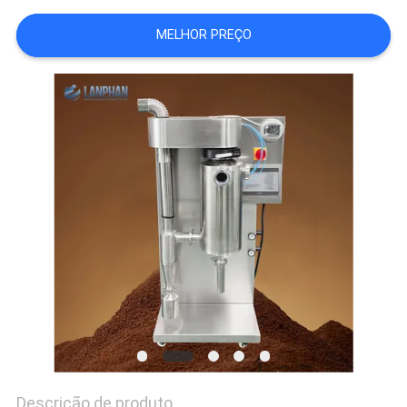
DO
MELHOR PREÇO
SITE
POLÍTICA
DE
PRIVACIDADE
Descrição de produto