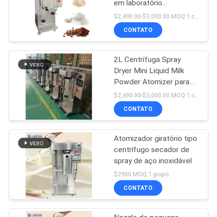
em laboratório
Atomizador Leite em pó
$2,490.00-$3,000.00 MOQ:1 conjunto
2000 ml/h
CONTATO
2L Centrífuga Spray
Dryer Mini Liquid Milk
Powder Atomizer para
laboratório
$2,490.00-$3,000.00 MOQ:1 conjunto
CONTATO
Atomizador giratório tipo
centrífugo secador de
spray de aço inoxidável
$2900 MOQ:1 grupo
CONTATO