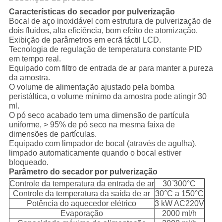
Características do secador por pulverização
Bocal de aço inoxidável com estrutura de pulverização de
dois fluidos, alta eficiência, bom efeito de atomização.
Exibição de parâmetros em ecrã táctil LCD.
Tecnologia de regulação de temperatura constante PID
em tempo real.
Equipado com filtro de entrada de ar para manter a pureza
da amostra.
O volume de alimentação ajustado pela bomba
peristáltica, o volume mínimo da amostra pode atingir 30
ml.
O pó seco acabado tem uma dimensão de partícula
uniforme, > 95% de pó seco na mesma faixa de
dimensões de partículas.
Equipado com limpador de bocal (através de agulha),
limpado automaticamente quando o bocal estiver
bloqueado.
Parâmetro do secador por pulverização
Controle da temperatura da entrada de ar
30 ̊300°C
Controle da temperatura da saída de ar
30°C a 150°C
Potência do aquecedor elétrico
3 kW AC220V
Evaporação
2000 ml/h