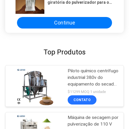
giratória do pulverizador para o
líquido do pó de leite
Continue
Top Produtos
Piloto químico centrífugo
industrial 380v do
equipamento do secador
de pulverizador 10L
$11299 MOQ:1 unidade
CONTATO
Máquina de secagem por
pulverização de 110 V