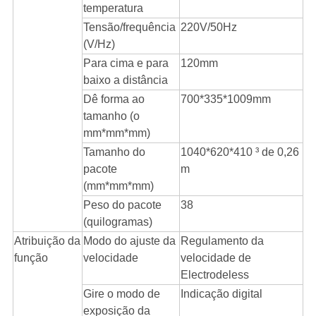
temperatura
Tensão/frequência
220V/50Hz
(V/Hz)
Para cima e para
120mm
baixo a distância
Dê forma ao
700*335*1009mm
tamanho (o
mm*mm*mm)
Tamanho do
1040*620*410 ³ de 0,26
pacote
m
(mm*mm*mm)
Peso do pacote
38
(quilogramas)
Atribuição da
Modo do ajuste da
Regulamento da
função
velocidade
velocidade de
Electrodeless
Gire o modo de
Indicação digital
exposição da