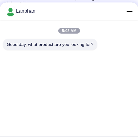
laboratório
Lanphan
Cristalizador Evaporatore CBD Distillar do vácuo do
evaporador giratório do laboratório
5:03 AM
rotovap 2l mini alcohol distillator glass vertical tube
evaporator
Good day, what product are you looking for?
Categorias populares
Todos
Secador De Gelo Do 
Máquina Do 
Vácuo
Classificador Da Cor
Máquina Mais Seca 
Autoclave Do 
Do Pulverizador
Esterilizador Do 
Vapor
Máquina De 
Máquina Solvente 
Prensagem De 
Da Recuperação
Comprimidos
Reator De Vidro Do 
Secador De Gelo Do 
Laboratório
Laboratório