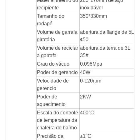
Material interno do
280*170mm de aço
recipiente
inoxidável
Tamanho do
350*330mm
rodapé
Volume de garrafa
abertura da flange de 5L
giratória
¢50
Volume de reciclar
abertura da terra de 3L
a garrafa
35#
Grau do vácuo
0.098Mpa
Poder de gerencio
40W
Velocidade de
0-120rpm
gerencio
Poder de
2KW
aquecimento
Escala do controle
400°C
de temperatura da
chaleira do banho
Precisão da
±1°C