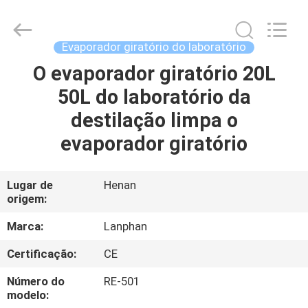
2026
Henan
Lanphan
Industry
Co.,Ltd.
Evaporador giratório do laboratório
All
Rights
O evaporador giratório 20L
CASA
Reserved.
50L do laboratório da
PRODUTOS
destilação limpa o
evaporador giratório
VÍDEOS
Lugar de
Henan
origem:
SOBRE
NÓS
Marca:
Lanphan
Certificação:
CE
EXCURSÃO
Número do
RE-501
DA
modelo: