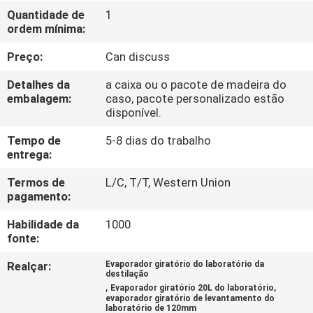
FÁBRICA
Quantidade de
1
ordem mínima:
CONTROLE
Preço:
Can discuss
DA
Detalhes da
a caixa ou o pacote de madeira do
QUALIDADE
embalagem:
caso, pacote personalizado estão
disponível.
Tempo de
5-8 dias do trabalho
CONTACTE-
entrega:
NOS
Termos de
L/C, T/T, Western Union
pagamento:
PEÇA
Habilidade da
1000
UMAS
fonte:
CITAÇÕES
Realçar:
Evaporador giratório do laboratório da
destilação
,
,
Evaporador giratório 20L do laboratório
evaporador giratório de levantamento do
MAPA
laboratório de 120mm