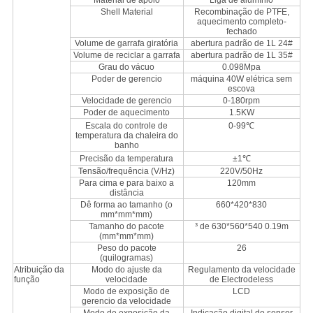
Material de apoio
Liga de alumínio
Shell Material
Recombinação de PTFE,
aquecimento completo-
fechado
Volume de garrafa giratória
abertura padrão de 1L 24#
Volume de reciclar a garrafa
abertura padrão de 1L 35#
Grau do vácuo
0.098Mpa
Poder de gerencio
máquina 40W elétrica sem
escova
Velocidade de gerencio
0-180rpm
Poder de aquecimento
1.5KW
Escala do controle de
0-99℃
temperatura da chaleira do
banho
Precisão da temperatura
±1℃
Tensão/frequência (V/Hz)
220V/50Hz
Para cima e para baixo a
120mm
distância
Dê forma ao tamanho (o
660*420*830
mm*mm*mm)
Tamanho do pacote
³ de 630*560*540 0.19m
(mm*mm*mm)
Peso do pacote
26
(quilogramas)
Atribuição da
Modo do ajuste da
Regulamento da velocidade
função
velocidade
de Electrodeless
Modo de exposição de
LCD
gerencio da velocidade