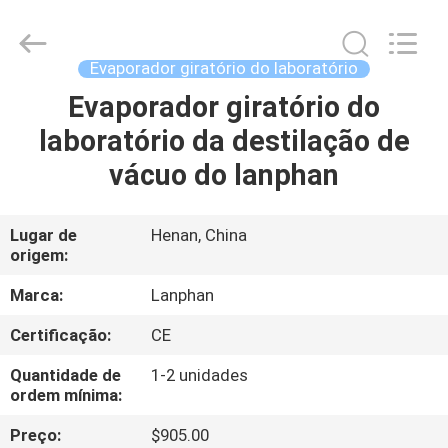
2026
Henan
Lanphan
Industry
Co.,Ltd.
Evaporador giratório do laboratório
All
Rights
Evaporador giratório do
CASA
Reserved.
laboratório da destilação de
PRODUTOS
vácuo do lanphan
VÍDEOS
Lugar de
Henan, China
origem:
SOBRE
Marca:
Lanphan
NÓS
Certificação:
CE
Quantidade de
1-2 unidades
EXCURSÃO
ordem mínima:
DA
Preço:
$905.00