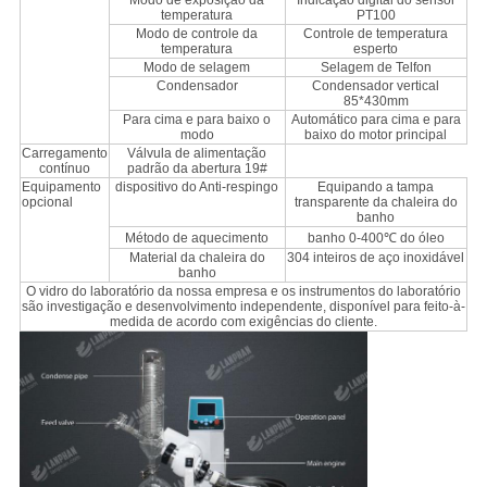
Modo de exposição da
Indicação digital do sensor
temperatura
PT100
Modo de controle da
Controle de temperatura
temperatura
esperto
Modo de selagem
Selagem de Telfon
Condensador
Condensador vertical
85*430mm
Para cima e para baixo o
Automático para cima e para
modo
baixo do motor principal
Carregamento
Válvula de alimentação
contínuo
padrão da abertura 19#
Equipamento
dispositivo do Anti-respingo
Equipando a tampa
opcional
transparente da chaleira do
banho
Método de aquecimento
banho 0-400℃ do óleo
Material da chaleira do
304 inteiros de aço inoxidável
banho
O vidro do laboratório da nossa empresa e os instrumentos do laboratório
são investigação e desenvolvimento independente, disponível para feito-à-
medida de acordo com exigências do cliente.