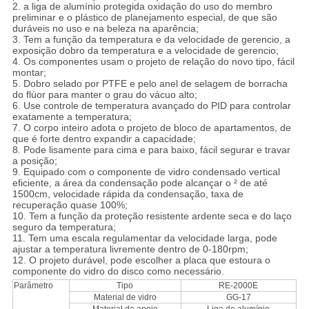
2. a liga de alumínio protegida oxidação do uso do membro
preliminar e o plástico de planejamento especial, de que são
duráveis no uso e na beleza na aparência;
3. Tem a função da temperatura e da velocidade de gerencio, a
exposição dobro da temperatura e a velocidade de gerencio;
4. Os componentes usam o projeto de relação do novo tipo, fácil
montar;
5. Dobro selado por PTFE e pelo anel de selagem de borracha
do flúor para manter o grau do vácuo alto;
6. Use controle de temperatura avançado do PID para controlar
exatamente a temperatura;
7. O corpo inteiro adota o projeto de bloco de apartamentos, de
que é forte dentro expandir a capacidade;
8. Pode lisamente para cima e para baixo, fácil segurar e travar
a posição;
9. Equipado com o componente de vidro condensado vertical
eficiente, a área da condensação pode alcançar o ² de até
1500cm, velocidade rápida da condensação, taxa de
recuperação quase 100%;
10. Tem a função da proteção resistente ardente seca e do laço
seguro da temperatura;
11. Tem uma escala regulamentar da velocidade larga, pode
ajustar a temperatura livremente dentro de 0-180rpm;
12. O projeto durável, pode escolher a placa que estoura o
componente do vidro do disco como necessário.
Parâmetro
Tipo
RE-2000E
Material de vidro
GG-17