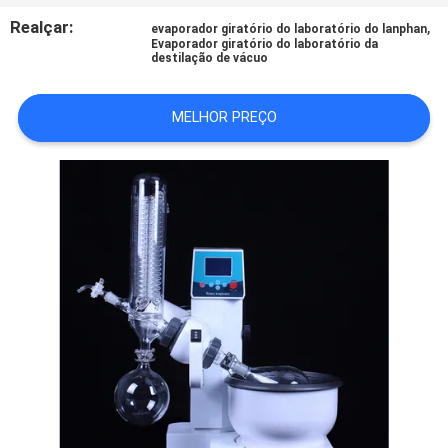
FÁBRICA
Realçar:
,
evaporador giratório do laboratório do lanphan
Evaporador giratório do laboratório da
destilação de vácuo
CONTROLE
DA
MELHOR PREÇO
QUALIDADE
CONTACTE-
NOS
PEÇA
UMAS
CITAÇÕES
MAPA