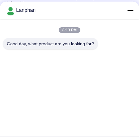
laboratório
Lanphan
Cristalizador Evaporatore CBD Distillar do vácuo do
evaporador giratório do laboratório
8:13 PM
rotovap 2l mini alcohol distillator glass vertical tube
evaporator
Good day, what product are you looking for?
Categorias populares
Todos
Secador De Gelo Do 
Máquina Do 
Vácuo
Classificador Da Cor
Máquina Mais Seca 
Autoclave Do 
Do Pulverizador
Esterilizador Do 
Vapor
Máquina De 
Máquina Solvente 
Prensagem De 
Da Recuperação
Comprimidos
Reator De Vidro Do 
Secador De Gelo Do 
Laboratório
Laboratório